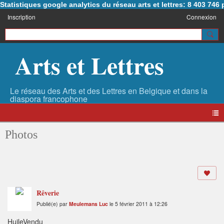
Statistiques google analytics du réseau arts et lettres: 8 403 74
Inscription
Connexion
Arts et Lettres
Photos
Rêverie
Publié(e) par
Meulemans Luc
le 5 février 2011 à 12:26
HuileVendu