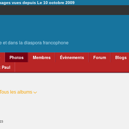
6 pages vues depuis Le 10 octobre 2009
e
Photos
Membres
Évènements
Forum
Blogs
 Paul
Tous les albums
:23