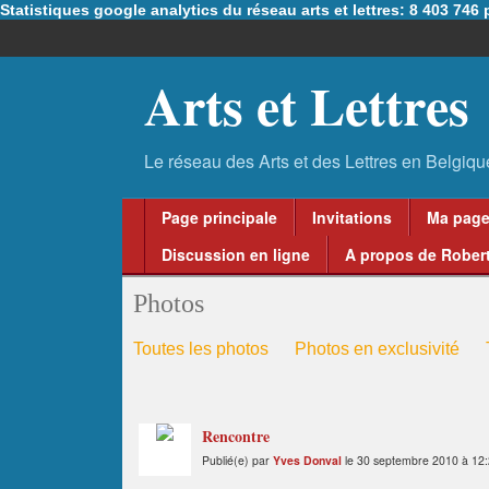
Statistiques google analytics du réseau arts et lettres: 8 403 74
Arts et Lettres
Page principale
Invitations
Ma pag
Discussion en ligne
A propos de Robert
Photos
Toutes les photos
Photos en exclusivité
Rencontre
Publié(e) par
Yves Donval
le 30 septembre 2010 à 12