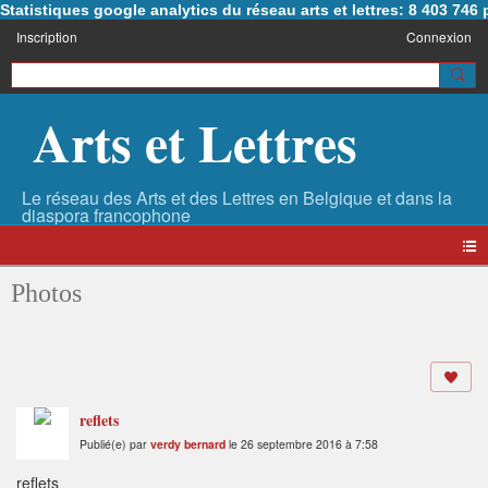
Statistiques google analytics du réseau arts et lettres: 8 403 74
Inscription
Connexion
Arts et Lettres
Photos
reflets
Publié(e) par
verdy bernard
le 26 septembre 2016 à 7:58
reflets