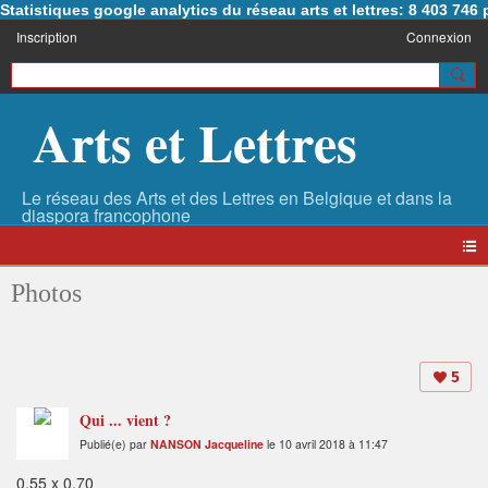
Statistiques google analytics du réseau arts et lettres: 8 403 74
Inscription
Connexion
Arts et Lettres
Photos
5
Qui ... vient ?
Publié(e) par
NANSON Jacqueline
le 10 avril 2018 à 11:47
0.55 x 0.70