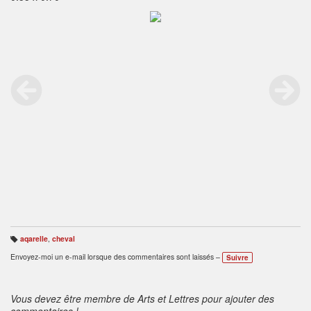
aqarelle
,
cheval
B
ali
Envoyez-moi un e-mail lorsque des commentaires sont laissés –
Suivre
s
e
s
:
Vous devez être membre de Arts et Lettres pour ajouter des
commentaires !