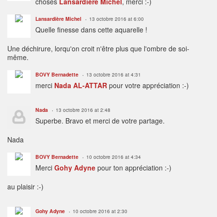
choses
Lansardière Michel
, merci :-)
Lansardière Michel
13 octobre 2016 at 6:00
Quelle finesse dans cette aquarelle !
Une déchirure, lorqu'on croit n'être plus que l'ombre de soi-
même.
BOVY Bernadette
13 octobre 2016 at 4:31
merci
Nada AL-ATTAR
pour votre appréciation :-)
Nada
13 octobre 2016 at 2:48
Superbe. Bravo et merci de votre partage.
Nada
BOVY Bernadette
10 octobre 2016 at 4:34
Merci
Gohy Adyne
pour ton appréciation :-)
au plaisir :-)
Gohy Adyne
10 octobre 2016 at 2:30