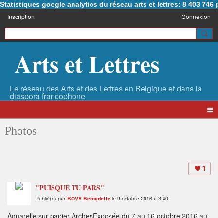
Statistiques google analytics du réseau arts et lettres: 8 403 74
Inscription
Connexion
Arts et Lettres
Photos
1
"PUISQUE TU PARS"
Publié(e) par
BOVY Bernadette
le 9 octobre 2016 à 3:40
Aquarelle sur papier ArchesExposée du 7 au 16 octobre 2016 au