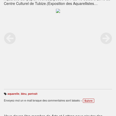
Centre Culturel de Tubize.(Exposition des Aquarellistes
francophones de Belgique)
aquarelle
,
bleu
,
portrait
B
ali
Envoyez-moi un e-mail lorsque des commentaires sont laissés –
Suivre
s
e
s
:
Vous devez être membre de Arts et Lettres pour ajouter des