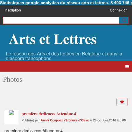
Statistiques google analytics du réseau arts et lettres: 8 403 74
Inscription
Connexion
Arts et Lettres
Photos
première dedicaces Attendue 4
Publié(e) par
Annik Couppez Véronèse d'Olrac
le 28 octobre 2016 à 5:00
première dedicaces Attendue 4