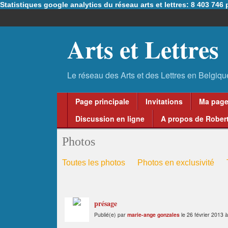
Statistiques google analytics du réseau arts et lettres: 8 403 74
Arts et Lettres
Page principale
Invitations
Ma pag
Discussion en ligne
A propos de Robert
Photos
Toutes les photos
Photos en exclusivité
présage
Publié(e) par
marie-ange gonzales
le 26 février 2013 