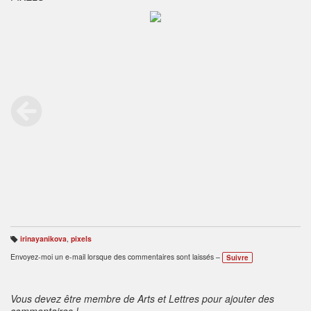
irinayanikova
,
pixels
B
ali
Envoyez-moi un e-mail lorsque des commentaires sont laissés –
Suivre
s
e
s
:
Vous devez être membre de Arts et Lettres pour ajouter des
commentaires !