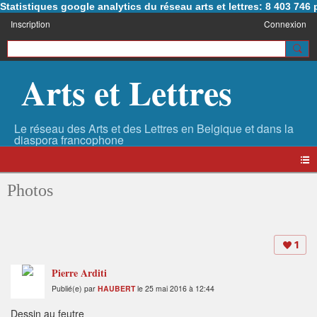
Statistiques google analytics du réseau arts et lettres: 8 403 74
Inscription
Connexion
Arts et Lettres
Photos
1
Pierre Arditi
Publié(e) par
HAUBERT
le 25 mai 2016 à 12:44
Dessin au feutre