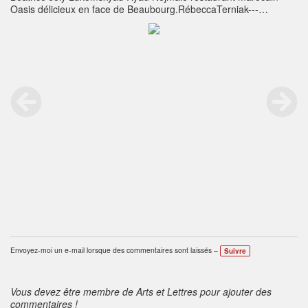
Oasis délicieux en face de Beaubourg.RébeccaTerniak---
L'absence de virus dans ce courrier électronique a été vérifiée
par le logiciel antivirus Avast.
http://www.avast.com
Envoyez-moi un e-mail lorsque des commentaires sont laissés –
Suivre
Vous devez être membre de Arts et Lettres pour ajouter des
commentaires !