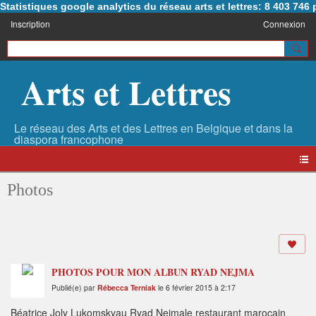
Statistiques google analytics du réseau arts et lettres: 8 403 74
Inscription
Connexion
Arts et Lettres
Photos
PHOTOS POUR MON ALBUN RYAD NEJMA
Publié(e) par
Rébecca Terniak
le 6 février 2015 à 2:17
Béatrice Joly Lukomskyau Ryad Nejmale restaurant marocain