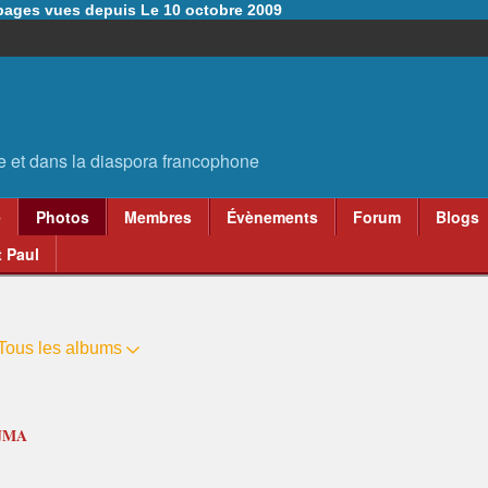
6 pages vues depuis Le 10 octobre 2009
e
Photos
Membres
Évènements
Forum
Blogs
 Paul
Tous les albums
JMA