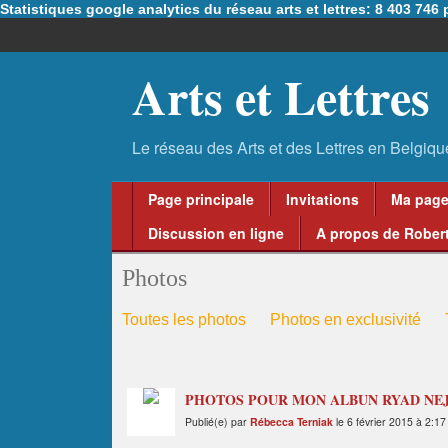
Statistiques google analytics du réseau arts et lettres: 8 403 74
Arts et Lettres
Page principale
Invitations
Ma pag
Discussion en ligne
A propos de Robert
Photos
Toutes les photos
Photos en exclusivité
PHOTOS POUR MON ALBUN RYAD NE
Publié(e) par
Rébecca Terniak
le 6 février 2015 à 2:17