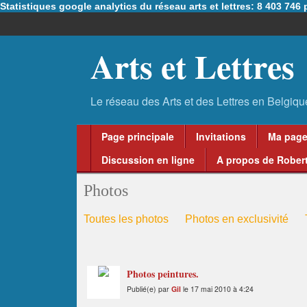
Statistiques google analytics du réseau arts et lettres: 8 403 74
Arts et Lettres
Page principale
Invitations
Ma pag
Discussion en ligne
A propos de Robert
Photos
Toutes les photos
Photos en exclusivité
Photos peintures.
Publié(e) par
Gil
le 17 mai 2010 à 4:24