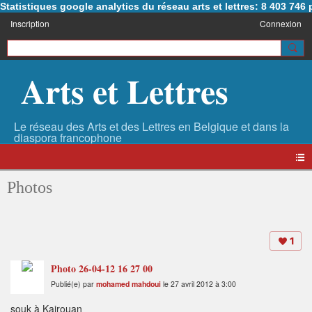
Statistiques google analytics du réseau arts et lettres: 8 403 74
Inscription
Connexion
Arts et Lettres
Photos
1
Photo 26-04-12 16 27 00
Publié(e) par
mohamed mahdoui
le 27 avril 2012 à 3:00
souk à Kairouan