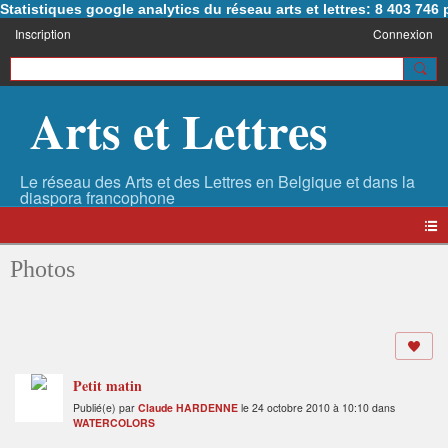
Statistiques google analytics du réseau arts et lettres: 8 403 74
Inscription
Connexion
Arts et Lettres
Photos
Petit matin
Publié(e) par
Claude HARDENNE
le 24 octobre 2010 à 10:10 dans
WATERCOLORS