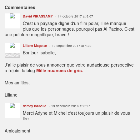
Commentaires
David VIRASSAMY
14 octobre 2017 at 9:07
C'est un paysage digne d'un film polar, il ne manque
plus que les personnages, pourquoi pas Al Pacino. C'est
une peinture magnifique, bravo !
Liliane Magotte
10 septembre 2017 at 4:32
Bonjour Isabelle,
ADMINISTRATEUR
PARTENARIATS
J'ai le plaisir de vous annoncer que votre audacieuse perspective
a rejoint le blog
Mille nuances de gris.
Mes amitiés,
Liliane
demey Isabelle
13 décembre 2016 at 6:17
Merci Adyne et Michel c'est toujours un plaisir de vous
lire .
Amicalement