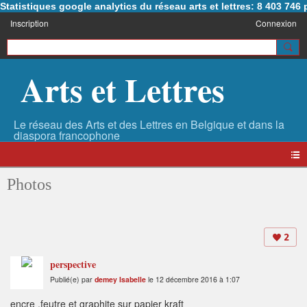
Statistiques google analytics du réseau arts et lettres: 8 403 74
Inscription
Connexion
Arts et Lettres
Photos
2
perspective
Publié(e) par
demey Isabelle
le 12 décembre 2016 à 1:07
encre ,feutre et graphite sur papier kraft