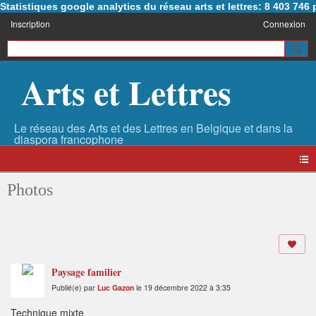
Statistiques google analytics du réseau arts et lettres: 8 403 74
Inscription
Connexion
Arts et Lettres
Photos
Paysage familier
Publié(e) par
Luc Gazon
le 19 décembre 2022 à 3:35
Technique mixte