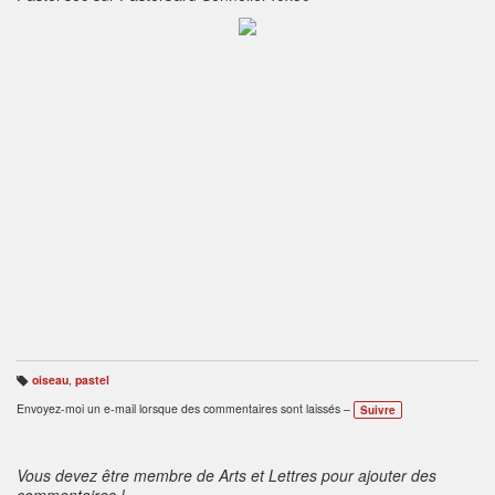
oiseau
,
pastel
B
ali
Envoyez-moi un e-mail lorsque des commentaires sont laissés –
Suivre
s
e
s
:
Vous devez être membre de Arts et Lettres pour ajouter des
commentaires !