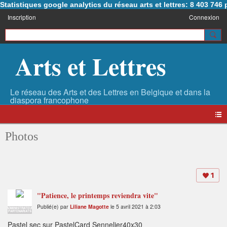
Statistiques google analytics du réseau arts et lettres: 8 403 74
Inscription
Connexion
Arts et Lettres
Photos
1
"Patience, le printemps reviendra vite"
Publié(e) par
Liliane Magotte
le 5 avril 2021 à 2:03
ADMINISTRATEUR
PARTENARIATS
Pastel sec sur PastelCard Sennelier40x30