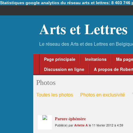
Statistiques google analytics du réseau arts et lettres: 8 403 74
Arts et Lettres
Page principale
Invitations
Ma pag
Discussion en ligne
A propos de Robert
Photos
Toutes les photos
Photos en exclusivité
Parure éphémère
Publié(e) par
Arlette A
le 11 février 2012 à 4:59