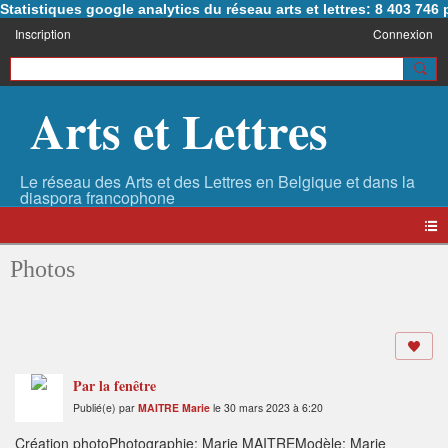
Statistiques google analytics du réseau arts et lettres: 8 403 74
Inscription
Connexion
Arts et Lettres
Photos
Par la fenêtre
Publié(e) par
MAITRE Marie
le 30 mars 2023 à 6:20
Création photoPhotographie: Marie MAITREModèle: Marie