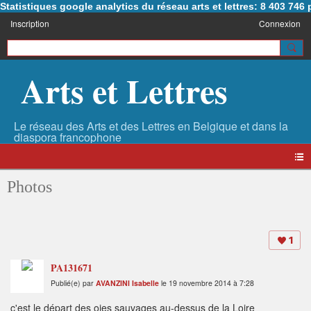
Statistiques google analytics du réseau arts et lettres: 8 403 74
Inscription
Connexion
Arts et Lettres
Photos
1
PA131671
Publié(e) par
AVANZINI Isabelle
le 19 novembre 2014 à 7:28
c'est le départ des oies sauvages au-dessus de la Loire