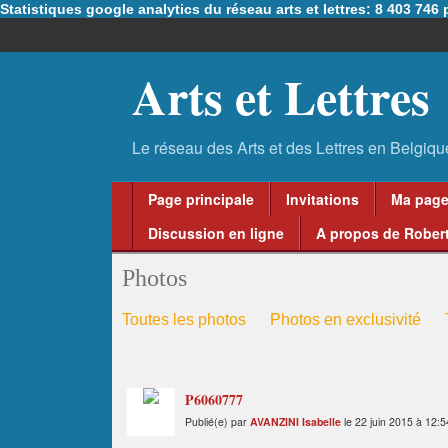
Statistiques google analytics du réseau arts et lettres: 8 403 74
Arts et Lettres
Page principale
Invitations
Ma pag
Discussion en ligne
A propos de Robert
Photos
Toutes les photos
Photos en exclusivité
P6060777
Publié(e) par
AVANZINI Isabelle
le 22 juin 2015 à 12:5