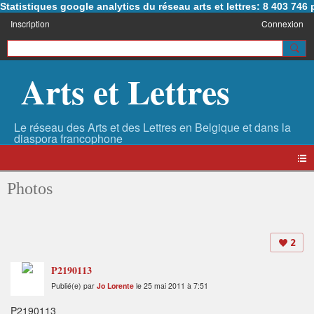
Statistiques google analytics du réseau arts et lettres: 8 403 74
Inscription
Connexion
Arts et Lettres
Photos
2
P2190113
Publié(e) par
Jo Lorente
le 25 mai 2011 à 7:51
P2190113