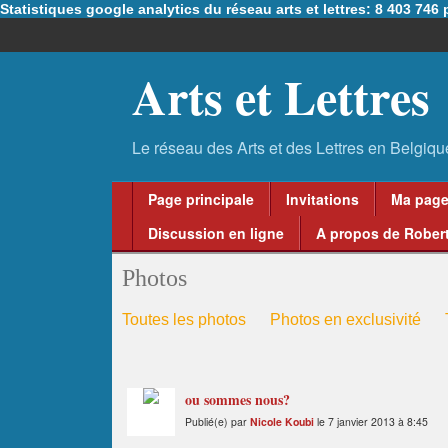
Statistiques google analytics du réseau arts et lettres: 8 403 74
Arts et Lettres
Page principale
Invitations
Ma pag
Discussion en ligne
A propos de Robert
Photos
Toutes les photos
Photos en exclusivité
ou sommes nous?
Publié(e) par
Nicole Koubi
le 7 janvier 2013 à 8:45