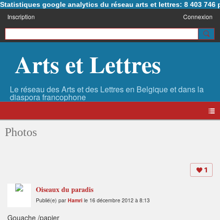
Statistiques google analytics du réseau arts et lettres: 8 403 74
Inscription
Connexion
Arts et Lettres
Photos
1
Oiseaux du paradis
Publié(e) par
Hamri
le 16 décembre 2012 à 8:13
Gouache /papier