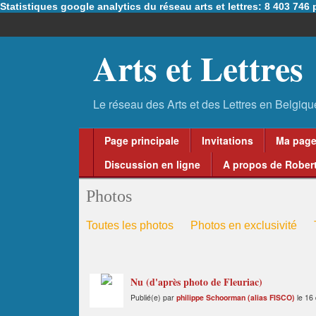
Statistiques google analytics du réseau arts et lettres: 8 403 74
Arts et Lettres
Page principale
Invitations
Ma pag
Discussion en ligne
A propos de Robert
Photos
Toutes les photos
Photos en exclusivité
Nu (d'après photo de Fleuriac)
Publié(e) par
philippe Schoorman (alias FISCO)
le 16