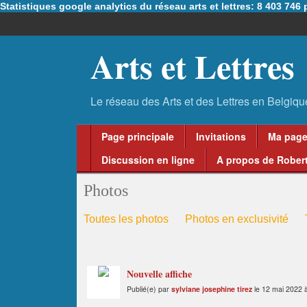
Statistiques google analytics du réseau arts et lettres: 8 403 74
Arts et Lettres
Page principale
Invitations
Ma pag
Discussion en ligne
A propos de Robert
Photos
Toutes les photos
Photos en exclusivité
Nouvelle affiche
Publié(e) par
sylviane josephine tirez
le 12 mai 2022 