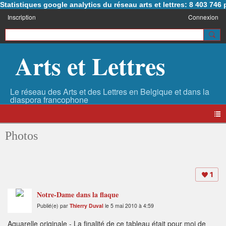
Statistiques google analytics du réseau arts et lettres: 8 403 74
Inscription
Connexion
Arts et Lettres
Photos
1
Notre-Dame dans la flaque
Publié(e) par
Thierry Duval
le 5 mai 2010 à 4:59
Aquarelle originale - La finalité de ce tableau était pour moi de