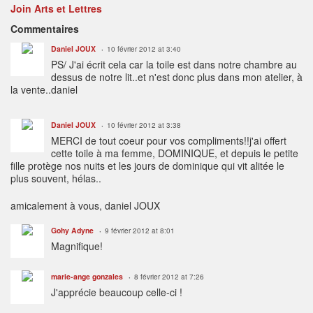
Join Arts et Lettres
Commentaires
Daniel JOUX
10 février 2012 at 3:40
PS/ J'ai écrit cela car la toile est dans notre chambre au
dessus de notre lit..et n'est donc plus dans mon atelier, à
la vente..daniel
Daniel JOUX
10 février 2012 at 3:38
MERCI de tout coeur pour vos compliments!!j'ai offert
cette toile à ma femme, DOMINIQUE, et depuis le petite
fille protège nos nuits et les jours de dominique qui vit alitée le
plus souvent, hélas..
amicalement à vous, daniel JOUX
Gohy Adyne
9 février 2012 at 8:01
Magnifique!
marie-ange gonzales
8 février 2012 at 7:26
J'apprécie beaucoup celle-ci !