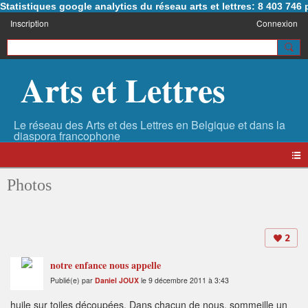
Statistiques google analytics du réseau arts et lettres: 8 403 74
Inscription
Connexion
Arts et Lettres
Photos
2
notre enfance nous appelle
Publié(e) par
Daniel JOUX
le 9 décembre 2011 à 3:43
huile sur toiles découpées. Dans chacun de nous, sommeille un