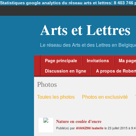
Statistiques google analytics du réseau arts et lettres: 8 403 74
Arts et Lettres
Page principale
Invitations
Ma pag
Discussion en ligne
A propos de Robert
Photos
Toutes les photos
Photos en exclusivité
Nature en coulée d'encre
Publié(e) par
AVANZINI Isabelle
le 23 juillet 2015 à 9: