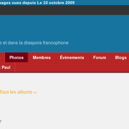
6 pages vues depuis Le 10 octobre 2009
e
Photos
Membres
Évènements
Forum
Blogs
 Paul
Tous les albums
47