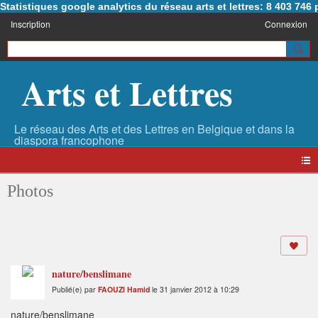
Statistiques google analytics du réseau arts et lettres: 8 403 74
Inscription
Connexion
Arts et Lettres
Photos
nature/benslimane
Publié(e) par
FAOUZI Hamid
le 31 janvier 2012 à 10:29
nature/benslimane