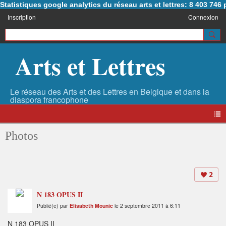
Statistiques google analytics du réseau arts et lettres: 8 403 74
Inscription
Connexion
Arts et Lettres
Photos
2
N 183 OPUS II
Publié(e) par
Elisabeth Mounic
le 2 septembre 2011 à 6:11
N 183 OPUS II