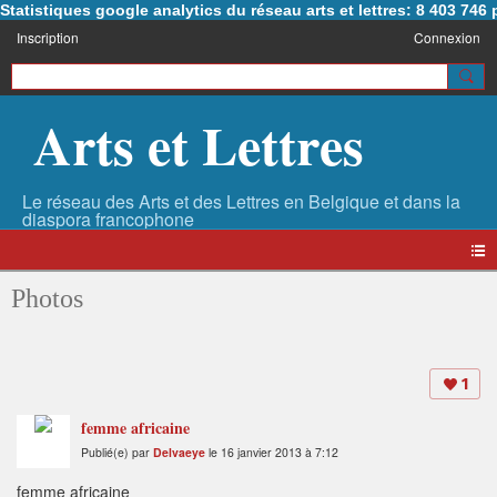
Statistiques google analytics du réseau arts et lettres: 8 403 74
Inscription
Connexion
Arts et Lettres
Photos
1
femme africaine
Publié(e) par
Delvaeye
le 16 janvier 2013 à 7:12
femme africaine