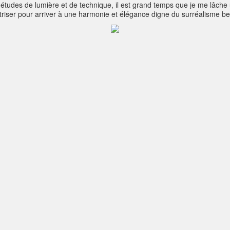
études de lumière et de technique, il est grand temps que je me lâche u
triser pour arriver à une harmonie et élégance digne du surréalisme be
, une autre manière de voir la Vie, ma Vie, mes visions d'un monde meill
choix qui me font avancer ..Le tram est sorti, encore un départ dan
remière de mon inspiration, qui, en parallèle me donne la force de croir
girafe même s’en bleuit de désir de vivre libre, libre d'être à la grand
ove On !Life is a Miracle and I love it !Acrylic on Canvas88cm x 94cm 