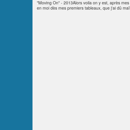
"Moving On" - 2013Alors voila on y est, après mes 
en moi dès mes premiers tableaux, que j'ai dû maî
positivisme et d'amour qui enrichit notre quotidien
plein dedans à contempler la nature même de mes 
sur les chapeaux de roue, l'amour toujours source p
fidèle, elle m'accompagne..Une arche de Vie où une 
perfection... We just need to open our eyes..and M