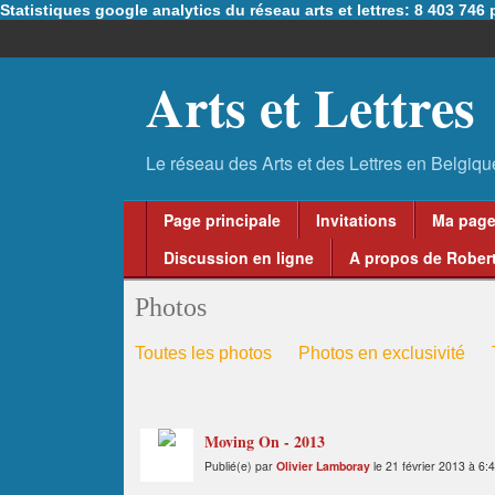
Statistiques google analytics du réseau arts et lettres: 8 403 74
Arts et Lettres
Page principale
Invitations
Ma pag
Discussion en ligne
A propos de Robert
Photos
Toutes les photos
Photos en exclusivité
Moving On - 2013
Publié(e) par
Olivier Lamboray
le 21 février 2013 à 6: