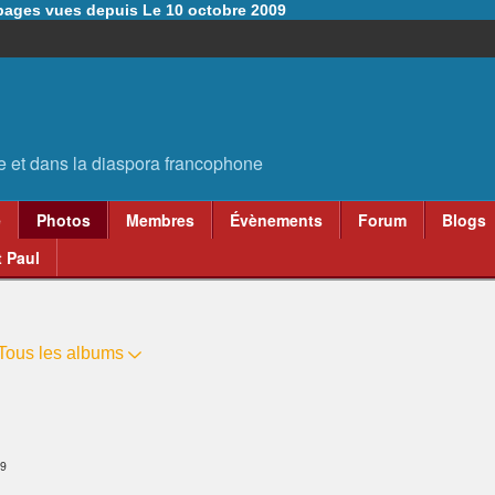
6 pages vues depuis Le 10 octobre 2009
e
Photos
Membres
Évènements
Forum
Blogs
 Paul
Tous les albums
49