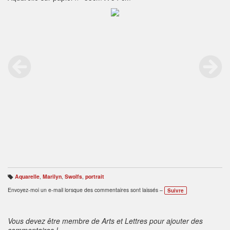
Aquarelle
,
Marilyn
,
Swolfs
,
portrait
B
ali
Envoyez-moi un e-mail lorsque des commentaires sont laissés –
Suivre
s
e
s
:
Vous devez être membre de Arts et Lettres pour ajouter des
commentaires !