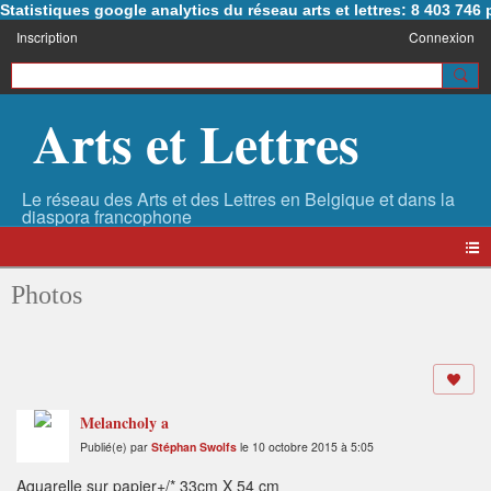
Statistiques google analytics du réseau arts et lettres: 8 403 74
Inscription
Connexion
Arts et Lettres
Photos
Melancholy a
Publié(e) par
Stéphan Swolfs
le 10 octobre 2015 à 5:05
Aquarelle sur papier+/* 33cm X 54 cm