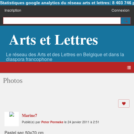
Statistiques google analytics du réseau arts et lettres: 8 403 74
Inscription
Connexion
Arts et Lettres
Photos
Marine7
Publié(e) par
Peter Permeke
le 24 janvier 2011 à 2:51
Pastel sec 50x70 cm