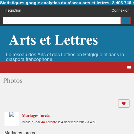
Statistiques google analytics du réseau arts et lettres: 8 403 74
Inscription
Connexion
Arts et Lettres
Photos
Mariages forcés
Publié(e) par
Jo Lorente
le 4 décembre 2012 à 4:56
Mariages forcés