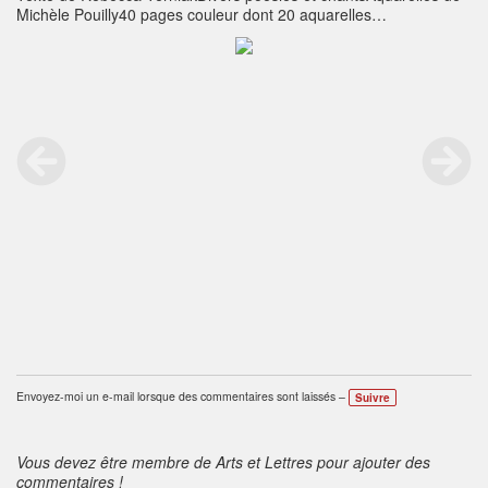
Michèle Pouilly40 pages couleur dont 20 aquarelles
originales,format 240 x 240 mmEd. La Lyre d’Alizé, juillet
2015Novoprint Juillet 2015 - 22 €Pour enfants jusqu’à 12 ans et
familles
Envoyez-moi un e-mail lorsque des commentaires sont laissés –
Suivre
Vous devez être membre de Arts et Lettres pour ajouter des
commentaires !