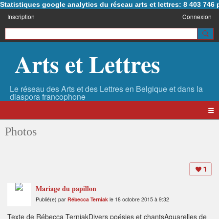
Statistiques google analytics du réseau arts et lettres: 8 403 74
Inscription
Connexion
Arts et Lettres
Photos
1
Mariage du papillon
Publié(e) par
Rébecca Terniak
le 18 octobre 2015 à 9:32
Texte de Rébecca TerniakDivers poésies et chantsAquarelles de