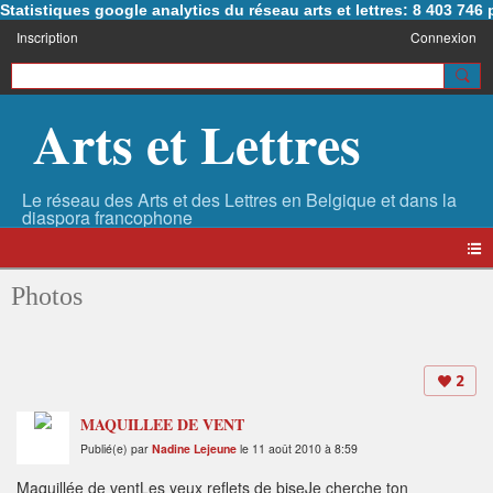
Statistiques google analytics du réseau arts et lettres: 8 403 74
Inscription
Connexion
Arts et Lettres
Photos
2
MAQUILLEE DE VENT
Publié(e) par
Nadine Lejeune
le 11 août 2010 à 8:59
Maquillée de ventLes yeux reflets de biseJe cherche ton