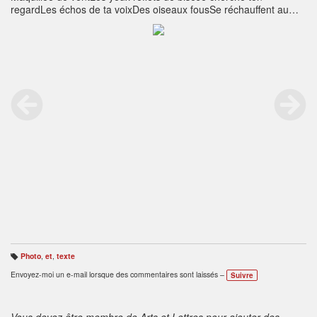
regardLes échos de ta voixDes oiseaux fousSe réchauffent au
feuDu soleil se couchantLes branches se noient, se coulentDans
le sillage d'un bateau bleuSous les reflets d'un autre jourD'un jour
sans toiNadine Lia Lejeune
Photo
,
et
,
texte
B
ali
Envoyez-moi un e-mail lorsque des commentaires sont laissés –
Suivre
s
e
s
:
Vous devez être membre de Arts et Lettres pour ajouter des