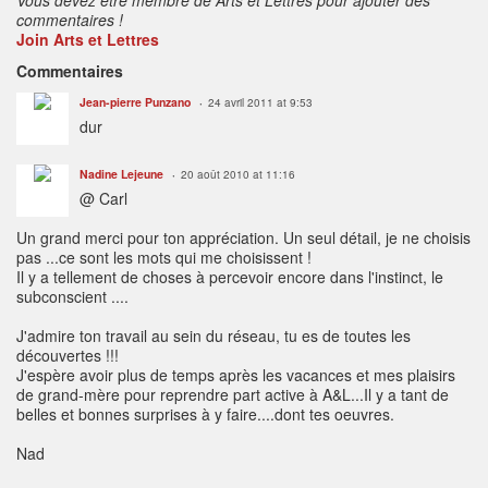
commentaires !
Join Arts et Lettres
Commentaires
Jean-pierre Punzano
24 avril 2011 at 9:53
dur
Nadine Lejeune
20 août 2010 at 11:16
@ Carl
Un grand merci pour ton appréciation. Un seul détail, je ne choisis
pas ...ce sont les mots qui me choisissent !
Il y a tellement de choses à percevoir encore dans l'instinct, le
subconscient ....
J'admire ton travail au sein du réseau, tu es de toutes les
découvertes !!!
J'espère avoir plus de temps après les vacances et mes plaisirs
de grand-mère pour reprendre part active à A&L...Il y a tant de
belles et bonnes surprises à y faire....dont tes oeuvres.
Nad