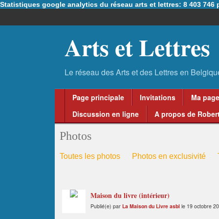
Statistiques google analytics du réseau arts et lettres: 8 403 74
Arts et Lettres
Page principale
Invitations
Ma pag
Discussion en ligne
A propos de Robert
Photos
Toutes les photos
Photos en exclusivité
Maison du livre (intérieur)
Publié(e) par
La Maison du Livre asbl
le 19 octobre 20