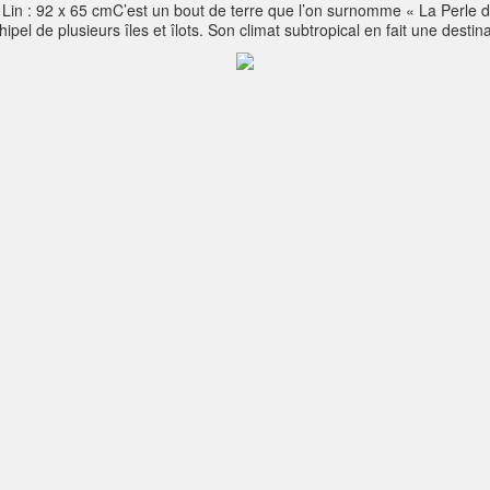
 : 92 x 65 cmC’est un bout de terre que l’on surnomme « La Perle de 
pel de plusieurs îles et îlots. Son climat subtropical en fait une destin
forêt primaire couvre une grande partie des terres, ainsi que les fleurs