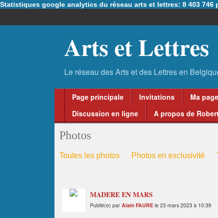
Statistiques google analytics du réseau arts et lettres: 8 403 74
Arts et Lettres
Page principale
Invitations
Ma pag
Discussion en ligne
A propos de Robert
Photos
Toutes les photos
Photos en exclusivité
MADERE EN MARS
Publié(e) par
Alain FAURE
le 23 mars 2023 à 10:39