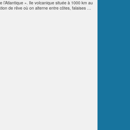
l’Atlantique ». Ile volcanique située à 1000 km au
ation de rêve où on alterne entre côtes, falaises et
 et la végétation luxuriante arrosée par de