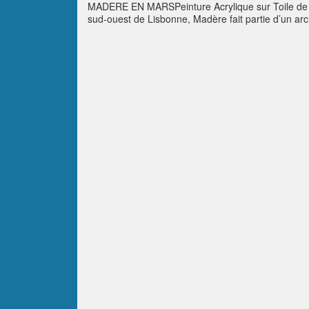
MADERE EN MARSPeinture Acrylique sur Toile de Lin
sud-ouest de Lisbonne, Madère fait partie d’un archi
cœur de l’île dans la montagne. Très verdoyante la 
nombreuses cascades.