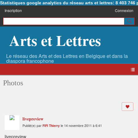
Statistiques google analytics du réseau arts et lettres: 8 403 74
Inscription
Connexion
Arts et Lettres
Photos
livepreview
Publié(e) par
FIFI Thierry
le 14 novembre 2011 à 6:41
livepreview