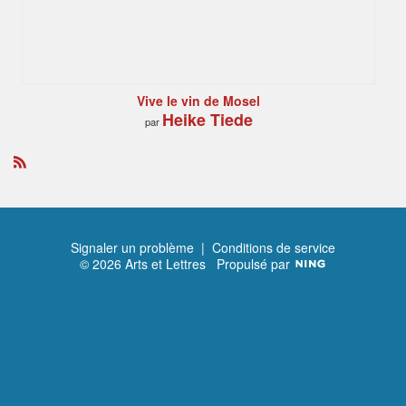
Vive le vin de Mosel
Heike Tiede
par
R
S
S
Signaler un problème
|
Conditions de service
© 2026 Arts et Lettres
Propulsé par