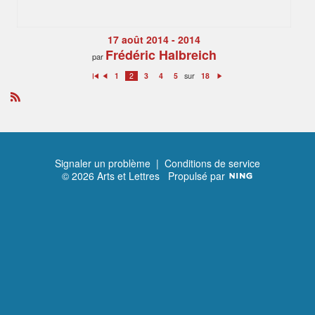
17 août 2014 - 2014
Frédéric Halbreich
par
sur
1
2
3
4
5
18
P
P
S
re
ré
ui
m
c
v
ie
é
a
R
r
d
n
S
e
t
S
n
t
Signaler un problème
|
Conditions de service
© 2026 Arts et Lettres
Propulsé par