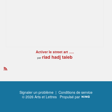
Activer le street art .....
riad hadj taieb
par
R
S
S
Signaler un problème
|
Conditions de service
© 2026 Arts et Lettres
Propulsé par