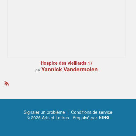
Hospice des vieillards 17
Yannick Vandermolen
par
R
S
S
Signaler un problème
|
Conditions de service
© 2026 Arts et Lettres
Propulsé par