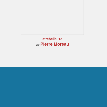
strebelle015
Pierre Moreau
par