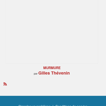
MURMURE
Gilles Thévenin
par
R
S
S