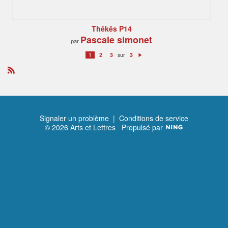
Thêkês P14
Pascale simonet
par
sur
1
2
3
3
S
ui
v
a
R
n
S
t
S
Signaler un problème
|
Conditions de service
© 2026 Arts et Lettres
Propulsé par