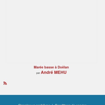
Marée basse à Doëlan
André MEHU
par
R
S
S