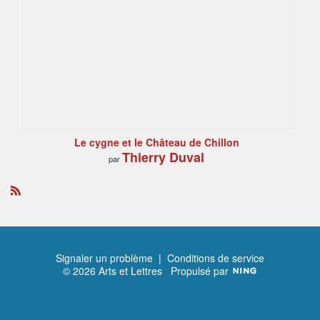
Le cygne et le Château de Chillon
Thierry Duval
par
R
S
S
Signaler un problème
|
Conditions de service
© 2026 Arts et Lettres
Propulsé par